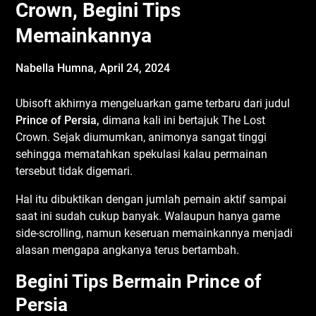
Crown, Begini Tips
Memainkannya
Nabella Humna,
April 24, 2024
Ubisoft akhirnya mengeluarkan game terbaru dari judul
Prince of Persia,
dimana kali ini bertajuk The Lost
Crown. Sejak diumumkan, animonya sangat tinggi
sehingga mematahkan spekulasi kalau permainan
tersebut tidak digemari.
Hal itu dibuktikan dengan jumlah pemain aktif sampai
saat ini sudah cukup banyak. Walaupun hanya game
side-scrolling, namun keseruan memainkannya menjadi
alasan mengapa angkanya terus bertambah.
Begini Tips Bermain Prince of
Persia