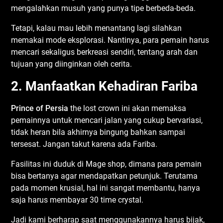
mengalahkan musuh yang punya tipe berbeda-beda.
Tetapi, kalau mau lebih menantang lagi silahkan
memakai mode eksplorasi. Nantinya, para pemain harus
mencari sekaligus berkreasi sendiri, tentang arah dan
tujuan yang diinginkan oleh cerita.
2. Manfaatkan Kehadiran Fariba
Prince of Persia
the lost crown ini akan memaksa
pemainnya untuk mencari jalan yang cukup bervariasi,
tidak heran bila akhirnya bingung bahkan sampai
tersesat. Jangan takut karena ada Fariba.
Fasilitas ini duduk di Mage shop, dimana para pemain
bisa bertanya agar mendapatkan petunjuk. Terutama
pada momen krusial, hal ini sangat membantu, hanya
saja harus membayar 30 time crystal.
Jadi kami berharap saat menggunakannya harus bijak,