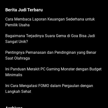
Berita Judi Terbaru
Cara Membaca Laporan Keuangan Sederhana untuk
Pemilik Usaha
Bagaimana Terjadinya Suara Gema di Goa Bisa Jadi
Sangat Unik?
Pentingnya Pemanasan dan Pendinginan yang Benar
Saat Olahraga
Ini Panduan Merakit PC Gaming Monster dengan Budget
Minimalis
Ini Cara Mengatasi FOMO dalam Pergaulan dengan
Langkah Sehat