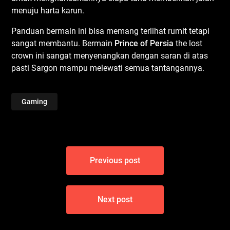
menuju harta karun.
Panduan bermain ini bisa memang terlihat rumit tetapi
sangat membantu. Bermain
Prince of Persia
the lost
crown ini sangat menyenangkan dengan saran di atas
pasti Sargon mampu melewati semua tantangannya.
Gaming
Post
Previous post
navigation
Next post