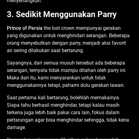
menyenangkan.
3. Sedikit Menggunakan Parry
Prince of Persia
the lost crown mempunyai gerakan
yang digunakan untuk menghindari serangan. Beberapa
orang menyebutkan dengan parry, menjadi aksi favorit
an sering dilakukan saat bertarung.
Sayangnya, dari semua musuh tersebut ada beberapa
serangan, ternyata tidak mampu ditahan oleh parry ini.
Maka dari itu, kami menyarankan untuk tidak
menggunakannya tetapi, pahami dulu gerakan lawan.
Saat pertama kali bertarung, bolehlah memakainya.
Siapa tahu berhasil menghindar, tetapi kalau masih
terkena juga lebih baik pakai cara lain, fokus dalam
pertarungan agar bisa menghindar sehingga, tidak kena
damage.