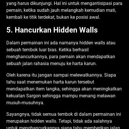
yang harus dikunjungi. Hal ini untuk mengantisipasi para
pemain, ketika sudah jauh melangkah kemudian mati,
kembali ke titik terdekat, bukan ke posisi awal.
5. Hancurkan Hidden Walls
Dalam permainan ini ada namanya hidden walls atau
sebuah tembok luar bias. Ketika berhasil
menghancurkannya, para pemain akan mendapatkan
sebuah jalan rahasia menuju ke harta karun.
Oleh karena itu jangan sampai melewatkannya. Siapa
tahu saat menemukan harta karun tersebut
mendapatkan item langka, sehingga akan meningkatkan
kekuatan Sargon sehingga mampu menang melawan
musuh-musuhnya.
Sayangnya, tidak semua tembok di dalam permainan ini
merupakan hidden walls. Tetapi, tidak ada salahnya
untuk menghancurkannya siapa tahu memberikan jalan