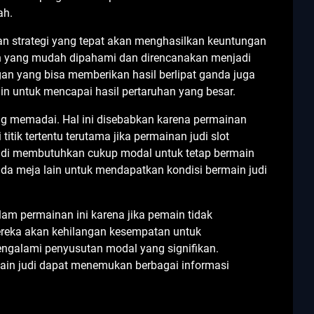
ah.
an strategi yang tepat akan menghasilkan keuntungan
n yang mudah dipahami dan direncanakan menjadi
an yang bisa memberikan hasil berlipat ganda juga
 untuk mencapai hasil pertaruhan yang besar.
ng memadai. Hal ini disebabkan karena permainan
ik tertentu terutama jika permainan judi slot
 judi membutuhkan cukup modal untuk tetap bermain
a meja lain untuk mendapatkan kondisi bermain judi
am permainan ini karena jika pemain tidak
reka akan kehilangan kesempatan untuk
ngalami penyusutan modal yang signifikan.
n judi dapat menemukan berbagai informasi