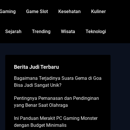
Gaming
Game Slot
Kesehatan
Kuliner
Sejarah
Trending
Wisata
Teknologi
Berita Judi Terbaru
Bagaimana Terjadinya Suara Gema di Goa
Bisa Jadi Sangat Unik?
Pentingnya Pemanasan dan Pendinginan
yang Benar Saat Olahraga
Ini Panduan Merakit PC Gaming Monster
dengan Budget Minimalis