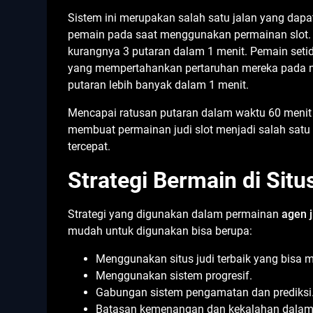
Sistem ini merupakan salah satu jalan yang dap
pemain pada saat menggunakan permainan slot.
kurangnya 3 putaran dalam 1 menit. Pemain seti
yang mempertahankan pertaruhan mereka pada ni
putaran lebih banyak dalam 1 menit.
Mencapai ratusan putaran dalam waktu 60 menit 
membuat permainan judi slot menjadi salah sat
tercepat.
Strategi Bermain di Situ
Strategi yang digunakan dalam permainan
agen j
mudah untuk digunakan bisa berupa:
Menggunakan situs judi terbaik yang bisa
Menggunakan sistem progresif.
Gabungan sistem pengamatan dan prediksi
Batasan kemenangan dan kekalahan dalam s