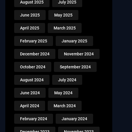
August 2025
July 2025
June 2025
May 2025
April 2025
March 2025
February 2025
January 2025
December 2024
November 2024
October 2024
September 2024
August 2024
July 2024
June 2024
May 2024
April 2024
March 2024
February 2024
January 2024
December 2023
November 2023