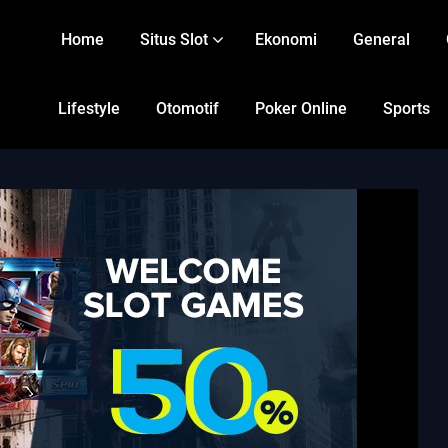
Home
Situs Slot
Ekonomi
General
Lifestyle
Otomotif
Poker Online
Sports