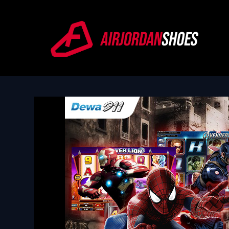
Skip
to
content