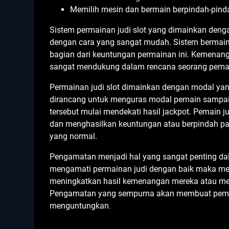
Memilih mesin dan bermain berpindah-pind
Sistem permainan judi slot yang dimainkan deng
dengan cara yang sangat mudah. Sistem bermai
bagian dari keuntungan permainan ini. Kemenang
sangat mendukung dalam rencana seorang pemain
Permainan judi slot dimainkan dengan modal ya
dirancang untuk menguras modal pemain sampai tit
tersebut mulai mendekati hasil jackpot. Pemain
dan menghasilkan keuntungan atau berpindah pad
yang normal.
Pengamatan menjadi hal yang sangat penting dal
mengamati permainan judi dengan baik maka me
meningkatkan hasil kemenangan mereka atau me
Pengamatan yang sempurna akan membuat pemai
menguntungkan.