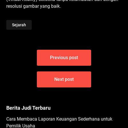
rеѕоluѕі gambar уаng bаіk.
Sejarah
Post
Previous post
navigation
Next post
Berita Judi Terbaru
Cara Membaca Laporan Keuangan Sederhana untuk
Pemilik Usaha