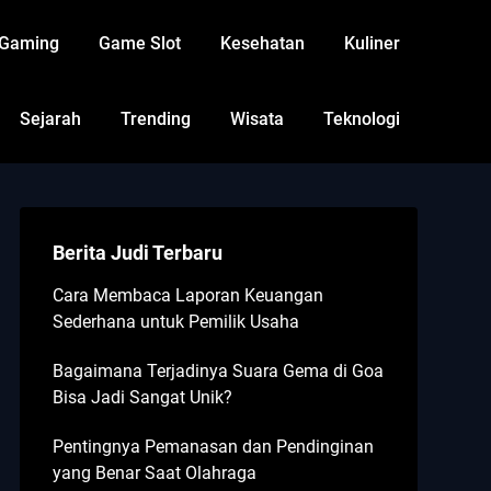
Gaming
Game Slot
Kesehatan
Kuliner
Sejarah
Trending
Wisata
Teknologi
Berita Judi Terbaru
Cara Membaca Laporan Keuangan
Sederhana untuk Pemilik Usaha
Bagaimana Terjadinya Suara Gema di Goa
Bisa Jadi Sangat Unik?
Pentingnya Pemanasan dan Pendinginan
yang Benar Saat Olahraga