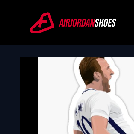
Skip
to
content