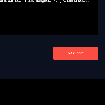
ik dan kuat. Tidak mengherankan jika kini ia berada
Next post