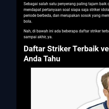
Sebagai salah satu penyerang paling tajam baik
mendapat pertanyaan soal siapa saja striker ido
periode berbeda, dan merupakan sosok yang me
bola.
Nah, di bawah ini ada beberapa daftar striker ter
sampai akhir, ya.
Daftar Striker Terbaik v
Anda Tahu