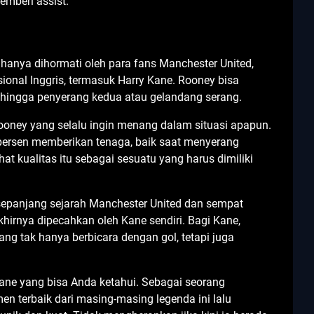
mberi assist.
hanya dihormati oleh para fans Manchester United,
sional Inggris, termasuk Harry Kane. Rooney bisa
ni hingga penyerang kedua atau gelandang serang.
ney yang selalu ingin menang dalam situasi apapun.
persen memberikan tenaga, baik saat menyerang
 kualitas itu sebagai sesuatu yang harus dimiliki
sepanjang sejarah Manchester United dan sempat
hirnya dipecahkan oleh Kane sendiri. Bagi Kane,
yang tak hanya berbicara dengan gol, tetapi juga
y Kane yang bisa Anda ketahui. Sebagai seorang
 terbaik dari masing-masing legenda ini lalu