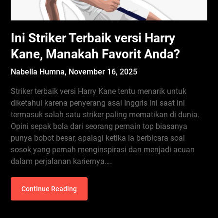
Ini Striker Terbaik versi Harry
Kane, Manakah Favorit Anda?
Nabella Humna,
November 16, 2025
Striker terbaik versi Harry Kane tentu menarik untuk
diketahui karena penyerang asal Inggris ini saat ini
termasuk salah satu striker paling mematikan di dunia.
Opini sepak bola dari seorang pemain top biasanya
punya bobot besar, apalagi ketika ia berbicara soal
sosok yang pernah menginspirasi dan menjadi acuan
dalam perjalanan kariernya….
Continue Reading